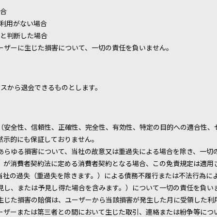
合
利用がない場合
と判断した場合
ーザーに生じた損害について、一切の責任を負いません。
ビスから退会できるものとします。
（安全性、信頼性、正確性、完全性、有効性、特定の目的への適合性、
黙示的にも保証しておりません。
あらゆる損害について、当社の故意又は重過失による場合を除き、一切
）が消費者契約法に定める消費者契約となる場合、この免責規定は適用
当社の過失（重過失を除きます。）による債務不履行または不法行為に
見し、または予見し得た場合を含みます。）について一切の責任を負い
生じた損害の賠償は、ユーザーから当該損害が発生した月に受領した利
ーザーまたは第三者との間において生じた取引、連絡または紛争等につ